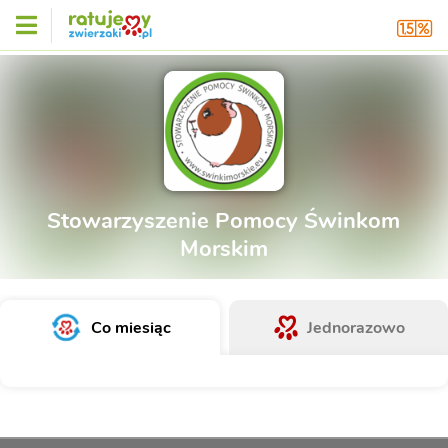
Stowarzyszenie Pomocy Świnkom
Morskim
Co miesiąc
Jednorazowo