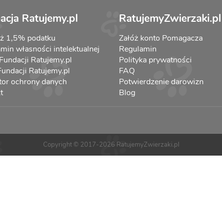
acja Ratujemy.pl
RatujemyZwierzaki.pl
aż 1,5% podatku
Załóż konto Pomagacza
min własności intelektualnej
Regulamin
 Fundacji Ratujemy.pl
Polityka prywatności
 Fundacji Ratujemy.pl
FAQ
tor ochrony danych
Potwierdzenie darowizn
t
Blog
Copyright © 2017-2026 RatujemyZwierzaki.pl