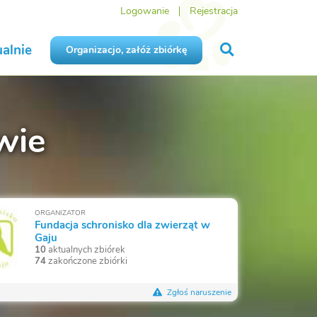
Logowanie
Rejestracja
alnie
Organizacjo, załóż zbiórkę
wie
ORGANIZATOR
Fundacja schronisko dla zwierząt w
Gaju
10
aktualnych zbiórek
74
zakończone zbiórki
Zgłoś naruszenie