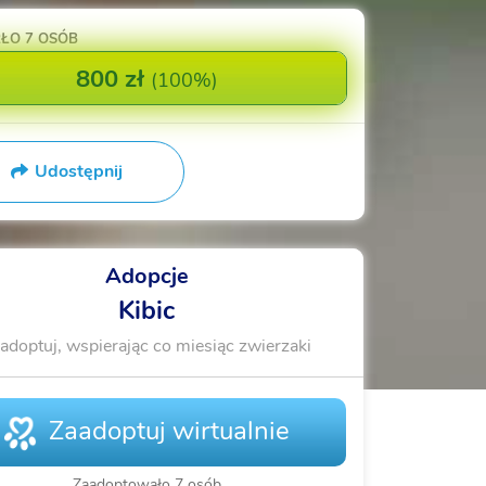
RŁO
7 OSÓB
800 zł
(
100%
)
Udostępnij
Adopcje
Kibic
adoptuj, wspierając co miesiąc zwierzaki
Zaadoptuj wirtualnie
Zaadoptowało 7 osób