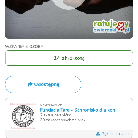
WSPARŁY
4 OSOBY
24 zł
(
0,08%
)
Udostępnij
ORGANIZATOR
Fundacja Tara - Schronisko dla koni
2
aktualne zbiórki
39
zakończonych zbiórek
Zgłoś naruszenie