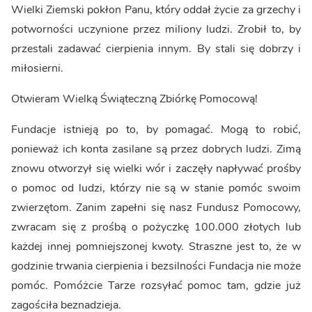
Wielki Ziemski pokłon Panu, który oddał życie za grzechy i
potworności uczynione przez miliony ludzi. Zrobił to, by
przestali zadawać cierpienia innym. By stali się dobrzy i
miłosierni.
Otwieram Wielką Świąteczną Zbiórkę Pomocową!
Fundacje istnieją po to, by pomagać. Mogą to robić,
ponieważ ich konta zasilane są przez dobrych ludzi. Zimą
znowu otworzył się wielki wór i zaczęły napływać prośby
o pomoc od ludzi, którzy nie są w stanie pomóc swoim
zwierzętom. Zanim zapełni się nasz Fundusz Pomocowy,
zwracam się z prośbą o pożyczkę 100.000 złotych lub
każdej innej pomniejszonej kwoty. Straszne jest to, że w
godzinie trwania cierpienia i bezsilności Fundacja nie może
pomóc. Pomóżcie Tarze rozsyłać pomoc tam, gdzie już
zagościła beznadzieja.