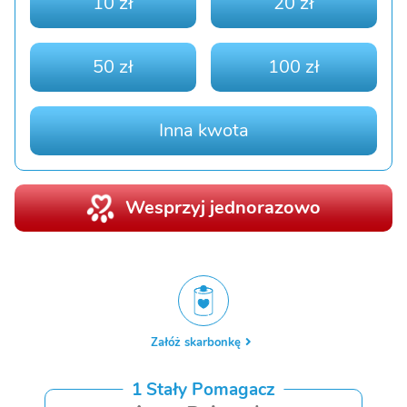
10 zł
20 zł
50 zł
100 zł
Inna kwota
Wesprzyj jednorazowo
Załóż skarbonkę
1 Stały Pomagacz