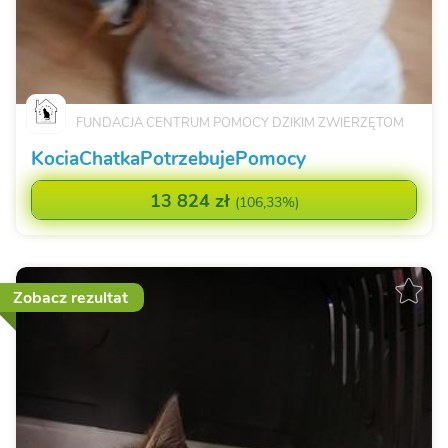
FUNDACJA CENTRUM POMOCY DZIKIM ZWIERZĘTOM
KociaChatkaPotrzebujePomocy
13 824 zł
(
106,33%
)
Zobacz rezultat