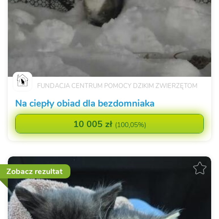
FUNDACJA CENTRUM POMOCY DZIKIM ZWIERZĘTOM
Na ciepły obiad dla bezdomniaka
10 005 zł
(
100,05%
)
Zobacz rezultat