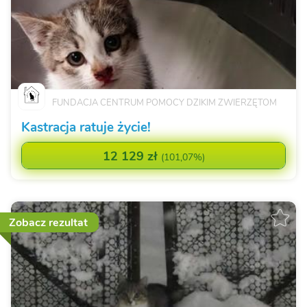
FUNDACJA CENTRUM POMOCY DZIKIM ZWIERZĘTOM
Kastracja ratuje życie!
12 129 zł
(
101,07%
)
Zobacz rezultat