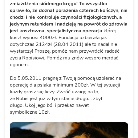
zmiażdżenia siódmego kręgu! To wszystko
sprawiło, że doznał porażenia czterech kończyn, nie
chodzi i nie kontroluje czynności fizjologicznych, a
jedynym ratunkiem i nadzieją na powrót do zdrowia
jest kosztowna, specjalistyczna operacja
której
koszt wynosi 4000zł. Fundacja uzbierała jak
dotychczas 2124zł (28.04.2011) ale to nadal nie
wystarczy! Proszę, pomóż nam przywrócić radość
życia Robisiowi. Pomóż mu znów wesoło merdać
ogonem.
Do 5.05.2011 pragnę z Twoją pomocą uzbierać na
operację dla psiaka minimum 200zł. W tej sytuacji
każdy grosz się liczy. Zwróć uwagę na to,
że Robiś jest już w tym stanie długo... zbyt
długo. Ukoj jego ból i przekaż nawet
symboliczne 10zł.