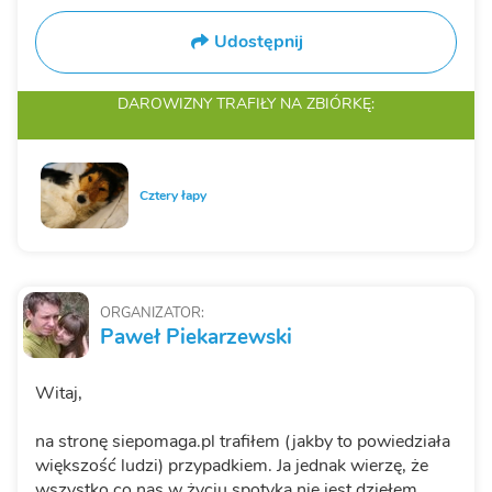
Udostępnij
DAROWIZNY TRAFIŁY
NA ZBIÓRKĘ:
Cztery łapy
ORGANIZATOR:
Paweł Piekarzewski
Witaj,
na stronę siepomaga.pl trafiłem (jakby to powiedziała
większość ludzi) przypadkiem. Ja jednak wierzę, że
wszystko co nas w życiu spotyka nie jest dziełem