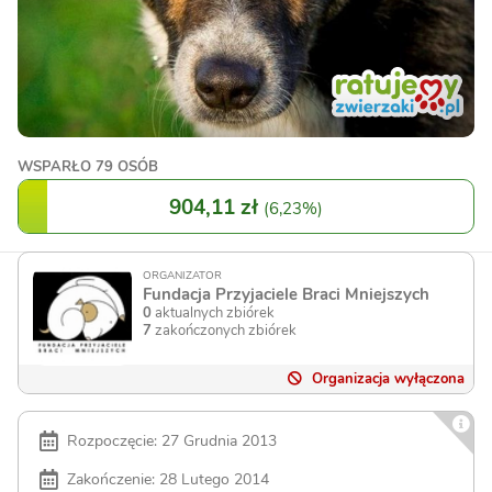
WSPARŁO
79 OSÓB
904,11 zł
(
6,23%
)
ORGANIZATOR
Fundacja Przyjaciele Braci Mniejszych
0
aktualnych zbiórek
7
zakończonych zbiórek
Organizacja wyłączona
Rozpoczęcie: 27 Grudnia 2013
Zakończenie: 28 Lutego 2014