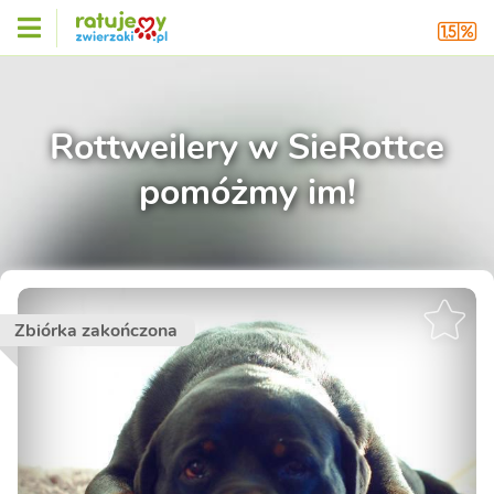
Rottweilery w SieRottce
pomóżmy im!
Zbiórka zakończona