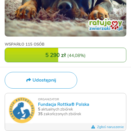
WSPARŁO
115 OSÓB
5 290 zł
(
44,08%
)
Udostępnij
ORGANIZATOR
Fundacja Rottka® Polska
5
aktualnych zbiórek
35
zakończonych zbiórek
Zgłoś naruszenie