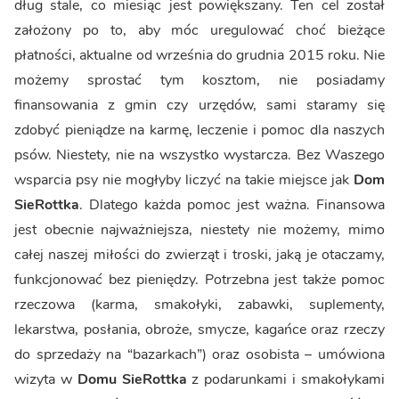
dług stale, co miesiąc jest powiększany. Ten cel został
założony po to, aby móc uregulować choć bieżące
płatności, aktualne od września do grudnia 2015 roku. Nie
możemy sprostać tym kosztom, nie posiadamy
finansowania z gmin czy urzędów, sami staramy się
zdobyć pieniądze na karmę, leczenie i pomoc dla naszych
psów. Niestety, nie na wszystko wystarcza. Bez Waszego
wsparcia psy nie mogłyby liczyć na takie miejsce jak
Dom
SieRottka
. Dlatego każda pomoc jest ważna. Finansowa
jest obecnie najważniejsza, niestety nie możemy, mimo
całej naszej miłości do zwierząt i troski, jaką je otaczamy,
funkcjonować bez pieniędzy. Potrzebna jest także pomoc
rzeczowa (karma, smakołyki, zabawki, suplementy,
lekarstwa, posłania, obroże, smycze, kagańce oraz rzeczy
do sprzedaży na “bazarkach”) oraz osobista – umówiona
wizyta w
Domu SieRottka
z podarunkami i smakołykami