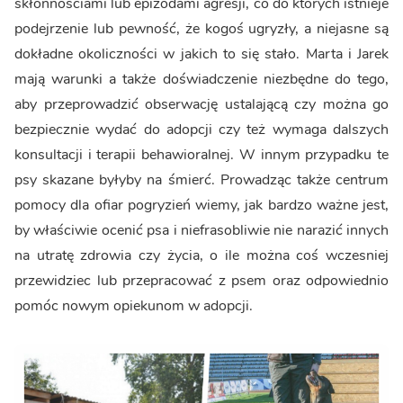
skłonnościami lub epizodami agresji, co do których istnieje
podejrzenie lub pewność, że kogoś ugryzły, a niejasne są
dokładne okoliczności w jakich to się stało. Marta i Jarek
mają warunki a także doświadczenie niezbędne do tego,
aby przeprowadzić obserwację ustalającą czy można go
bezpiecznie wydać do adopcji czy też wymaga dalszych
konsultacji i terapii behawioralnej. W innym przypadku te
psy skazane byłyby na śmierć. Prowadząc także centrum
pomocy dla ofiar pogryzień wiemy, jak bardzo ważne jest,
by właściwie ocenić psa i niefrasobliwie nie narazić innych
na utratę zdrowia czy życia, o ile można coś wczesniej
przewidziec lub przepracować z psem oraz odpowiednio
pomóc nowym opiekunom w adopcji.