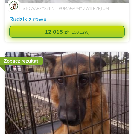
STOWARZYSZENIE POMAGAJMY ZWIERZĘTOM
Rudzik z rowu
12 015 zł
(
100,12%
)
Zobacz rezultat