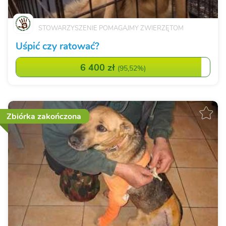
STOWARZYSZENIE POMAGAJMY ZWIERZĘTOM
Uśpić czy ratować?
6 400 zł
(
95,52%
)
Zbiórka zakończona