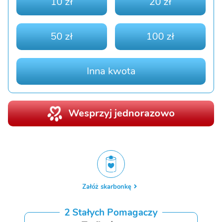
10 zł
20 zł
50 zł
100 zł
Inna kwota
Wesprzyj jednorazowo
Załóż skarbonkę
2 Stałych Pomagaczy