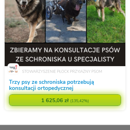
STOWARZYSZENIE PŁOCK PRZYJAZNY PSOM
Trzy psy ze schroniska potrzebują
konsultacji ortopedycznej
1 625,06 zł
(
135,42%
)