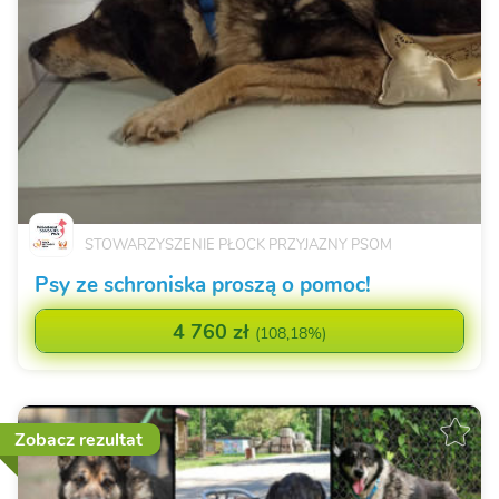
STOWARZYSZENIE PŁOCK PRZYJAZNY PSOM
Psy ze schroniska proszą o pomoc!
4 760 zł
(
108,18%
)
Zobacz rezultat