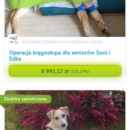
STOWARZYSZENIE PŁOCK PRZYJAZNY PSOM
Operacje kręgosłupa dla seniorów Soni i
Edka
8 991,12 zł
(
115,27%
)
Zbiórka zakończona