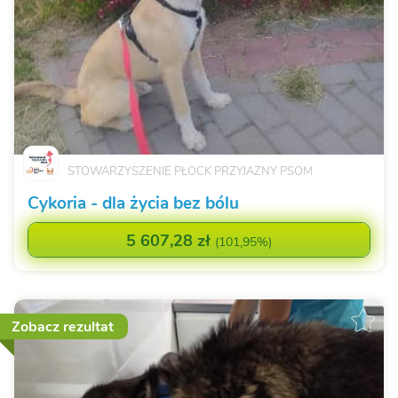
STOWARZYSZENIE PŁOCK PRZYJAZNY PSOM
Cykoria - dla życia bez bólu
5 607,28 zł
(
101,95%
)
Zobacz rezultat