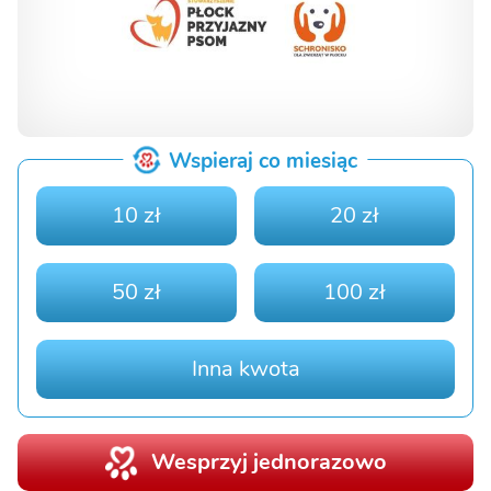
Wspieraj co miesiąc
10 zł
20 zł
50 zł
100 zł
Inna kwota
Wesprzyj jednorazowo