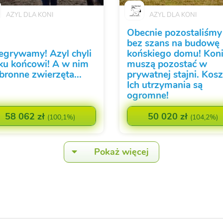
AZYL DLA KONI
AZYL DLA KONI
Obecnie pozostaliśmy
bez szans na budowę
egrywamy! Azyl chyli
końskiego domu! Kon
 ku końcowi! A w nim
muszą pozostać w
bronne zwierzęta...
prywatnej stajni. Kosz
Ich utrzymania są
ogromne!
58 062 zł
50 020 zł
(
100,1%
)
(
104,2%
)
Pokaż więcej