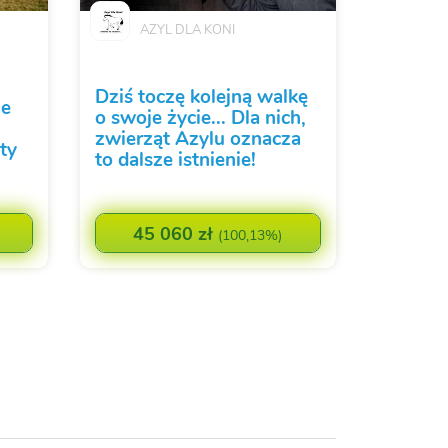
AZYL DLA KONI
Dziś toczę kolejną walkę
ie
o swoje życie... Dla nich,
zwierząt Azylu oznacza
ty
to dalsze istnienie!
45 060 zł
(
100,13%
)