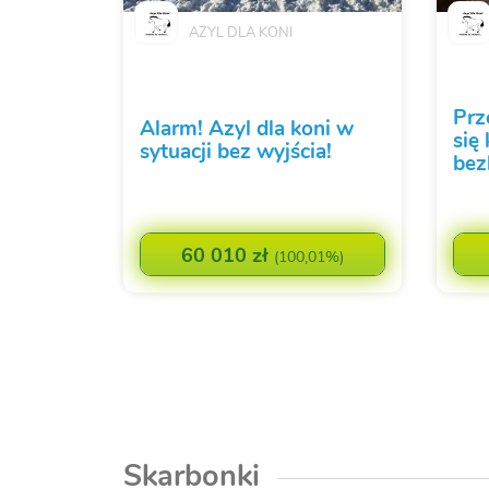
AZYL DLA KONI
Prz
Alarm! Azyl dla koni w
się
sytuacji bez wyjścia!
bez
60 010 zł
(
100,01%
)
Skarbonki