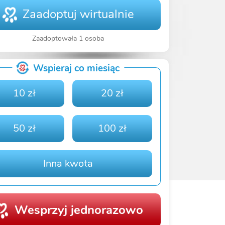
Zaadoptuj wirtualnie
Zaadoptowała 1 osoba
Wspieraj co miesiąc
10 zł
20 zł
50 zł
100 zł
Inna kwota
Wesprzyj jednorazowo