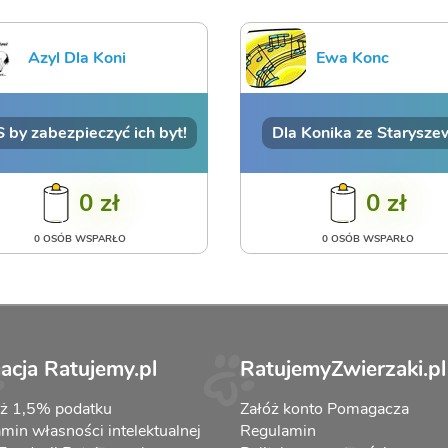
Azyl Dla Koni
Ewa Konc
 by zabezpieczyć ich byt!
Dla Konika ze Starysze
0 zł
0 zł
0 OSÓB WSPARŁO
0 OSÓB WSPARŁO
acja Ratujemy.pl
RatujemyZwierzaki.pl
aż 1,5% podatku
Załóż konto Pomagacza
min własności intelektualnej
Regulamin