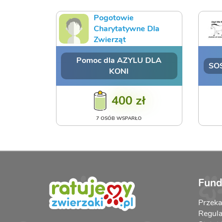
Pogotowie
Charytatywne Dla
Zwierząt
Pomoc dla AZYLU DLA
SOS
KONI
400 zł
7 OSÓB WSPARŁO
Fund
Przek
Regula