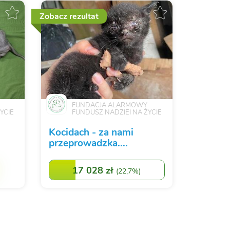
Zobacz rezultat
FUNDACJA ALARMOWY
YCIE
FUNDUSZ NADZIEI NA ŻYCIE
Kocidach - za nami
przeprowadzka....
17 028 zł
(
22,7%
)