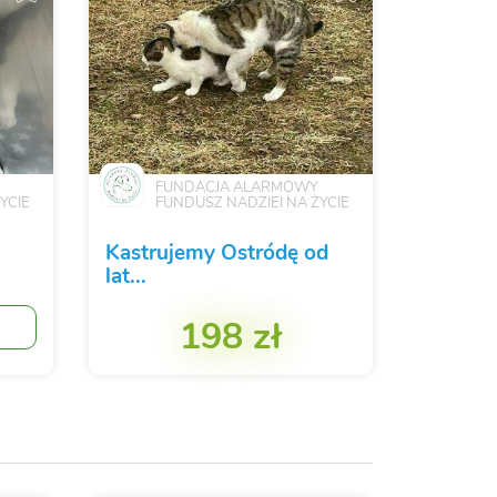
FUNDACJA ALARMOWY
YCIE
FUNDUSZ NADZIEI NA ŻYCIE
Kastrujemy Ostródę od
lat...
198 zł