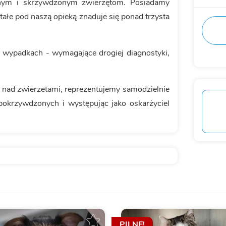
nym i skrzywdzonym zwierzętom. Posiadamy
tałe pod naszą opieką znaduje się ponad trzysta
o wypadkach - wymagające drogiej diagnostyki,
 nad zwierzetami, reprezentujemy samodzielnie
pokrzywdzonych i występując jako oskarżyciel
PILNE!