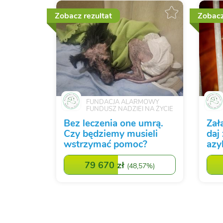
Zobacz rezultat
Zobacz
FUNDACJA ALARMOWY
FUNDUSZ NADZIEI NA ŻYCIE
Bez leczenia one umrą.
Zał
Czy będziemy musieli
daj
wstrzymać pomoc?
azy
79 670 zł
(
48,57%
)