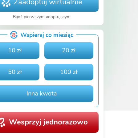
Zaadoptuj wirtualnie
Bądź pierwszym adoptującym
Wspieraj co miesiąc
10 zł
20 zł
50 zł
100 zł
Inna kwota
Wesprzyj jednorazowo