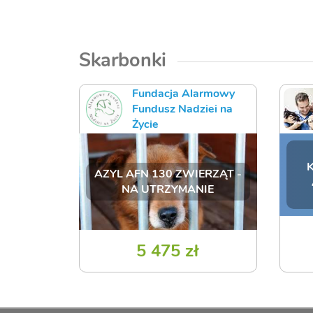
Skarbonki
Fundacja Alarmowy
Fundusz Nadziei na
Życie
K
AZYL AFN 130 ZWIERZĄT -
NA UTRZYMANIE
5 475 zł