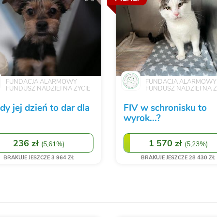
FUNDACJA ALARMOWY
FUNDACJA ALARMOWY
FUNDUSZ NADZIEI NA ŻYCIE
FUNDUSZ NADZIEI NA Ż
dy jej dzień to dar dla
FIV w schronisku to
wyrok...?
236 zł
1 570 zł
(
5,61%
)
(
5,23%
)
BRAKUJE JESZCZE 3 964 ZŁ
BRAKUJE JESZCZE 28 430 ZŁ