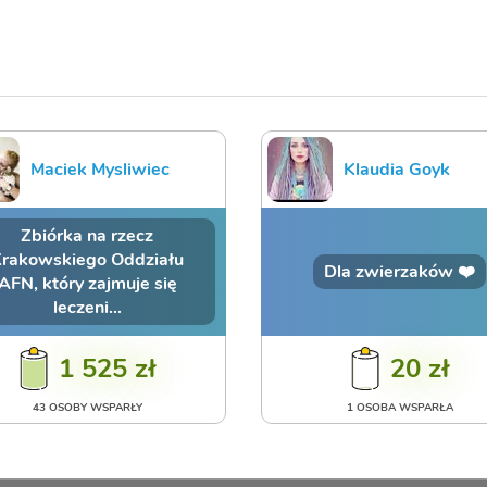
Maciek Mysliwiec
Klaudia Goyk
Zbiórka na rzecz
rakowskiego Oddziału
Dla zwierzaków ❤️
AFN, który zajmuje się
leczeni...
1 525 zł
20 zł
43 OSOBY WSPARŁY
1 OSOBA WSPARŁA