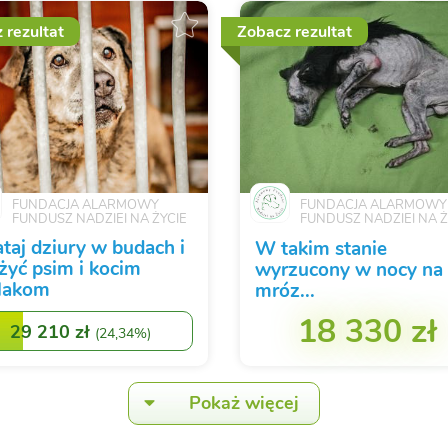
 rezultat
Zobacz rezultat
FUNDACJA ALARMOWY
FUNDACJA ALARMOWY
FUNDUSZ NADZIEI NA ŻYCIE
FUNDUSZ NADZIEI NA Ż
ataj dziury w budach i
W takim stanie
 żyć psim i kocim
wyrzucony w nocy na
lakom
mróz...
18 330 zł
29 210 zł
(
24,34%
)
Pokaż więcej