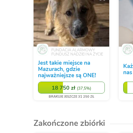
FUNDACJA ALARMOWY
FUNDUSZ NADZIEI NA ŻYCIE
Jest takie miejsce na
Każ
Mazurach, gdzie
nas
najważniejsze są ONE!
18 750 zł
(
37,5%
)
BRAKUJE JESZCZE 31 250 ZŁ
Zakończone zbiórki