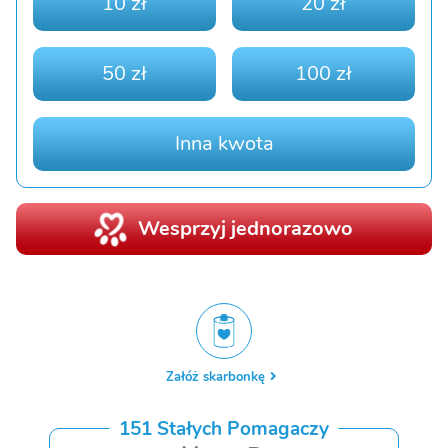
10 zł
20 zł
50 zł
100 zł
Inna kwota
Wesprzyj jednorazowo
Załóż skarbonkę
151 Stałych Pomagaczy