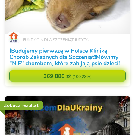
FUNDACJA DLA SZCZENIĄT JUDYTA
❗️Budujemy pierwszą w Polsce Klinikę
Chorób Zakaźnych dla Szczeniąt❗️Mówimy
"NIE" chorobom, które zabijają psie dzieci!
369 880 zł
(
100,23%
)
Zobacz rezultat