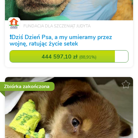
FUNDACJA DLA SZCZENIĄT JUDYTA
❗️Dziś Dzień Psa, a my umieramy przez
wojnę, ratując życie setek
444 597,10 zł
(
88,91%
)
Zbiórka zakończona