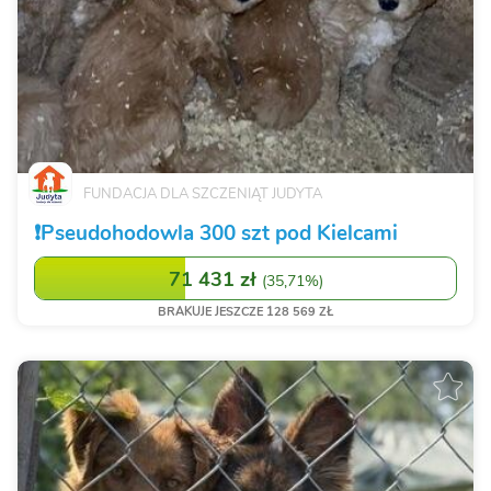
FUNDACJA DLA SZCZENIĄT JUDYTA
❗️Pseudohodowla 300 szt pod Kielcami
71 431 zł
(
35,71%
)
BRAKUJE JESZCZE 128 569 ZŁ