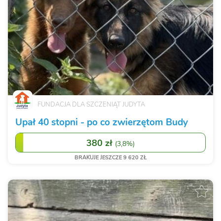
FUNDACJA DLA SZCZENIĄT JUDYTA
Upał 40 stopni - po co zwierzętom Budy
380 zł
(
3,8%
)
BRAKUJE JESZCZE 9 620 ZŁ