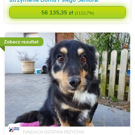
56 135,35 zł
(
1122,7%
)
Zobacz rezultat
FUNDACJA OSTATNIA PRZYSTAŃ