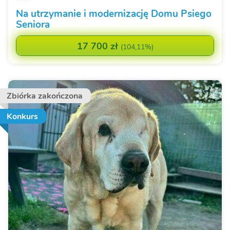
Na utrzymanie i modernizację Domu Psiego
Seniora
17 700 zł
(
104,11%
)
Zbiórka zakończona
Konkurs