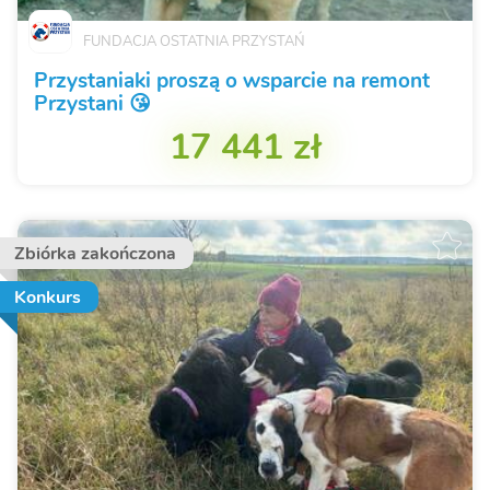
FUNDACJA OSTATNIA PRZYSTAŃ
Przystaniaki proszą o wsparcie na remont
Przystani 😘
17 441 zł
Zbiórka zakończona
Konkurs