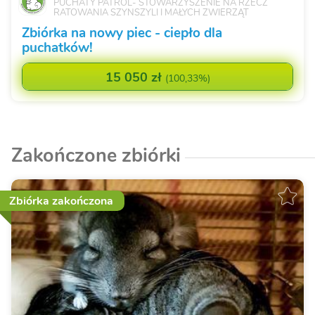
PUCHATY PATROL- STOWARZYSZENIE NA RZECZ
RATOWANIA SZYNSZYLI I MAŁYCH ZWIERZĄT
Zbiórka na nowy piec - ciepło dla
puchatków!
15 050 zł
(
100,33%
)
Zakończone zbiórki
Zbiórka zakończona