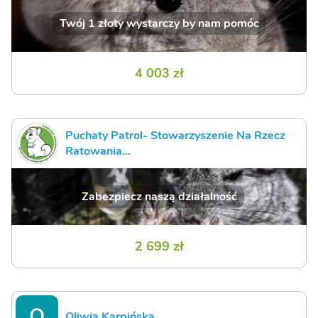
Twój 1 złoty wystarczy by nam pomóc
4 003 zł
Puchaty Patrol- Stowarzyszenie Na Rzecz
Ratowania...
Zabezpiecz naszą działalność
2 699 zł
Oliwia Karpińska