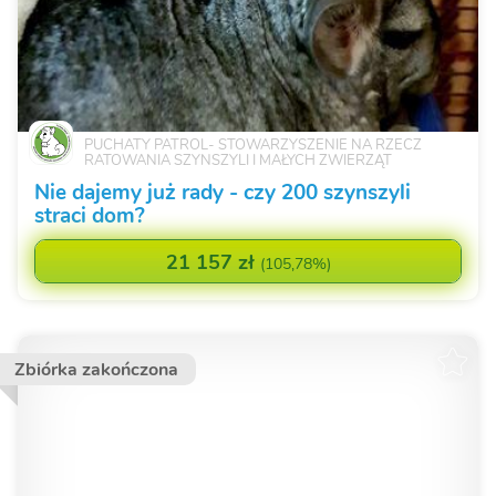
PUCHATY PATROL- STOWARZYSZENIE NA RZECZ
RATOWANIA SZYNSZYLI I MAŁYCH ZWIERZĄT
Nie dajemy już rady - czy 200 szynszyli
straci dom?
21 157 zł
(
105,78%
)
Zbiórka zakończona