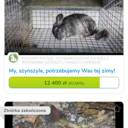
PUCHATY PATROL- STOWARZYSZENIE NA RZECZ
RATOWANIA SZYNSZYLI I MAŁYCH ZWIERZĄT
My, szynszyle, potrzebujemy Was tej zimy!
12 400 zł
(
82,66%
)
Zbiórka zakończona