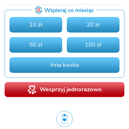
Wspieraj co miesiąc
10 zł
20 zł
50 zł
100 zł
Inna kwota
Wesprzyj jednorazowo