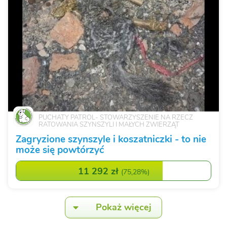
PUCHATY PATROL- STOWARZYSZENIE NA RZECZ
RATOWANIA SZYNSZYLI I MAŁYCH ZWIERZĄT
Zagryzione szynszyle i koszatniczki - to nie
może się powtórzyć
11 292 zł
(
75,28%
)
Pokaż więcej