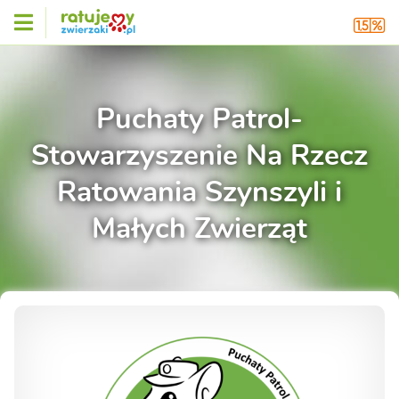
Puchaty Patrol-
Stowarzyszenie Na Rzecz
Ratowania Szynszyli i
Małych Zwierząt