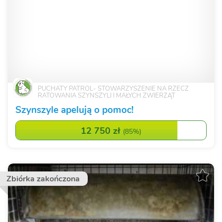
PUCHATY PATROL- STOWARZYSZENIE NA RZECZ
RATOWANIA SZYNSZYLI I MAŁYCH ZWIERZĄT
Szynszyle apelują o pomoc!
12 750 zł
(
85%
)
Zbiórka zakończona