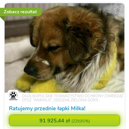
Zobacz rezultat
OGÓLNOPOLSKIE TOWARZYSTWO OCHRONY ZWIERZĄT
OTOZ "ANIMALS", ODDZIAŁ ZIELONA GÓRA
Ratujemy przednie łapki Milka!
91 925,44 zł
(
229,81%
)