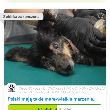
Zbiórka zakończona
OGÓLNOPOLSKIE TOWARZYSTWO OCHRONY ZWIERZĄT
OTOZ "ANIMALS", ODDZIAŁ ZIELONA GÓRA
Psiaki mają takie małe-wielkie marzenie...
51 950 zł
(
51,95%
)