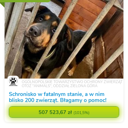
OGÓLNOPOLSKIE TOWARZYSTWO OCHRONY ZWIERZĄT
OTOZ "ANIMALS", ODDZIAŁ ZIELONA GÓRA
Schronisko w fatalnym stanie, a w nim
blisko 200 zwierząt. Błagamy o pomoc!
507 523,67 zł
(
101,5%
)