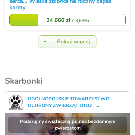
serca... Wielka zbiórka na roczny zapas
karmy
24 660 zł
(
24,66%
)
Pokaż więcej
Skarbonki
OGÓLNOPOLSKIE TOWARZYSTWO
OCHRONY ZWIERZĄT OTOZ "...
Podarujmy świąteczną pomoc bezdomnym
zwierzętom