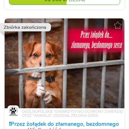
Zbiórka zakończona
OGÓLNOPOLSKIE TOWARZYSTWO OCHRONY ZWIERZĄT
OTOZ "ANIMALS", ODDZIAŁ ZIELONA GÓRA
❗️Przez żołądek do złamanego, bezdomnego