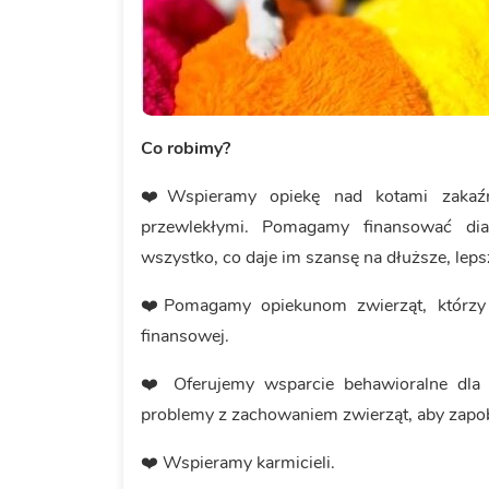
Co robimy?
❤️Wspieramy opiekę nad kotami zakaźn
przewlekłymi. Pomagamy finansować diagn
wszystko, co daje im szansę na dłuższe, leps
❤️Pomagamy opiekunom zwierząt, którzy z
finansowej.
❤️ Oferujemy wsparcie behawioralne dla
problemy z zachowaniem zwierząt, aby zapo
❤️ Wspieramy karmicieli.