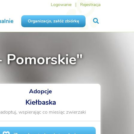
Logowanie
Rejestracja
alnie
Organizacjo, załóż zbiórkę
- Pomorskie"
Adopcje
Kiełbaska
adoptuj, wspierając co miesiąc zwierzaki