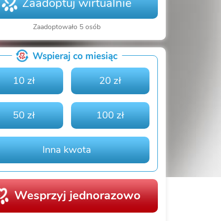
Zaadoptuj wirtualnie
Zaadoptowało 5 osób
Wspieraj co miesiąc
10 zł
20 zł
50 zł
100 zł
Inna kwota
Wesprzyj jednorazowo