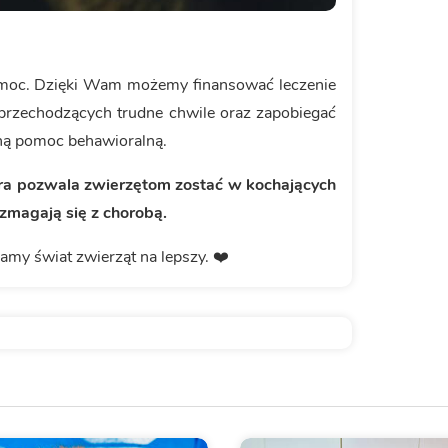
pomoc. Dzięki Wam możemy finansować leczenie
przechodzących trudne chwile oraz zapobiegać
ną pomoc behawioralną.
óra pozwala zwierzętom zostać w kochających
zmagają się z chorobą.
my świat zwierząt na lepszy. ❤️