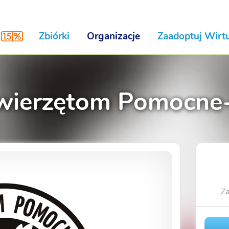
Zbiórki
Organizacje
Zaadoptuj Wirtu
wierzętom Pomocne
Za