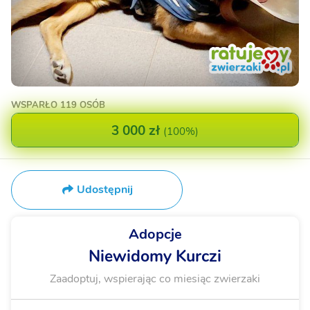
WSPARŁO
119 OSÓB
3 000 zł
(
100%
)
Udostępnij
Adopcje
Niewidomy Kurczi
Zaadoptuj, wspierając co miesiąc zwierzaki