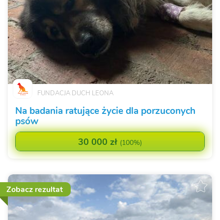
FUNDACJA DUCH LEONA
Na badania ratujące życie dla porzuconych
psów
30 000 zł
(
100%
)
Zobacz rezultat