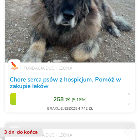
FUNDACJA DUCH LEONA
Chore serca psów z hospicjum. Pomóż w
zakupie leków
258 zł
(
5,16%
)
BRAKUJE JESZCZE 4 742 ZŁ
3 dni
do końca
FUNDACJA DUCH LEONA