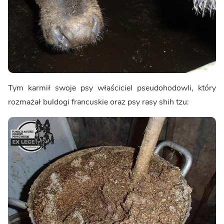
Tym karmił swoje psy właściciel pseudohodowli, który
rozmażał buldogi francuskie oraz psy rasy shih tzu: