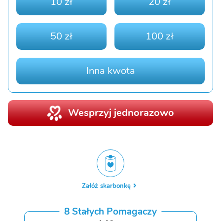
10 zł
20 zł
50 zł
100 zł
Inna kwota
Wesprzyj jednorazowo
Załóż skarbonkę
8 Stałych Pomagaczy