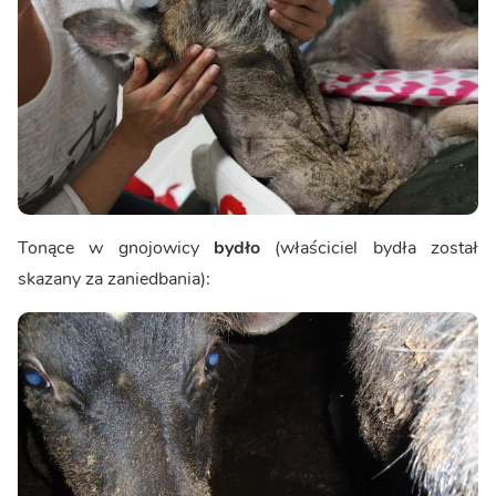
Tonące w gnojowicy
bydło
(właściciel bydła został
skazany za zaniedbania):