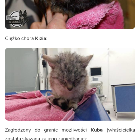
Ciężko chora
Kizia
:
Zagłodzony do granic możliwości
Kuba
(właścicielka
została skazana za jego zaniedbanie):