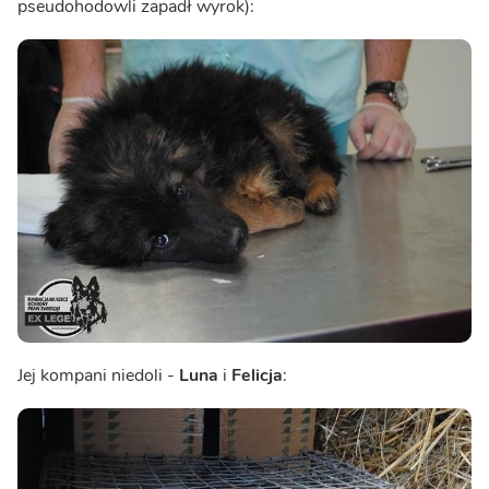
pseudohodowli zapadł wyrok):
Jej kompani niedoli -
Luna
i
Felicja
: