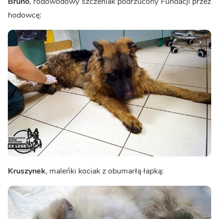
Bruno
, rodowodowy szczeniak podrzucony Fundacji przez
hodowcę:
Kruszynek
, maleńki kociak z obumarłą łapką: