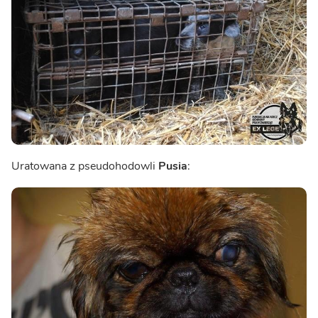
Uratowana z pseudohodowli
Pusia
: