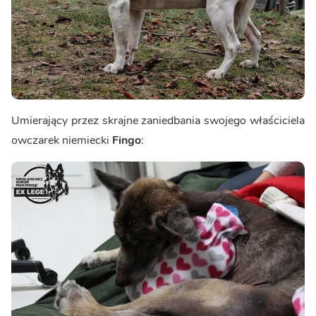
Umierający przez skrajne zaniedbania swojego właściciela
owczarek niemiecki
Fingo
: