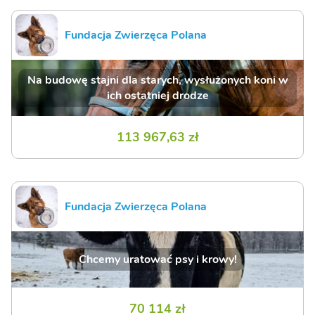
Fundacja Zwierzęca Polana
Na budowę stajni dla starych, wysłużonych koni w
ich ostatniej drodze
113 967,63 zł
Fundacja Zwierzęca Polana
Chcemy uratować psy i krowy!
70 114 zł