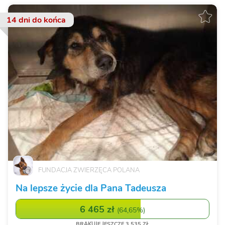
14 dni
do końca
FUNDACJA ZWIERZĘCA POLANA
Na lepsze życie dla Pana Tadeusza
6 465 zł
(
64,65%
)
BRAKUJE JESZCZE 3 535 ZŁ