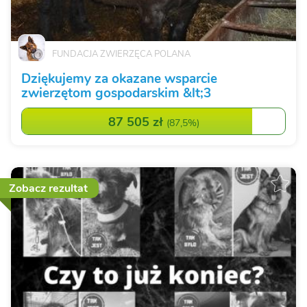
FUNDACJA ZWIERZĘCA POLANA
Dziękujemy za okazane wsparcie
zwierzętom gospodarskim &lt;3
87 505 zł
(
87,5%
)
Zobacz rezultat