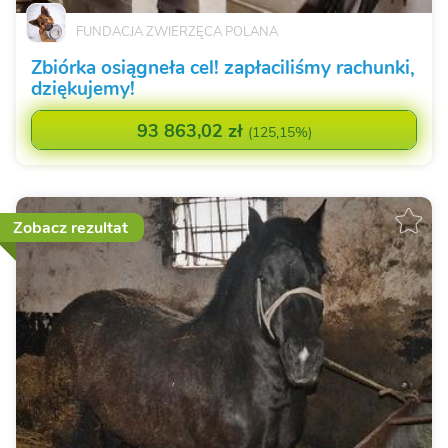
FUNDACJA ZWIERZĘCA POLANA
Zbiórka osiągneła cel! zapłaciliśmy rachunki,
dziękujemy!
93 863,02 zł
(
125,15%
)
Zobacz rezultat