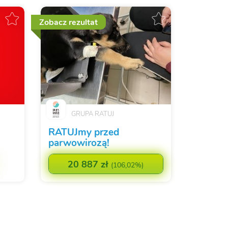
Zobacz rezultat
GRUPA RATUJ
RATUJmy przed
parwowirozą!
20 887 zł
(
106,02%
)