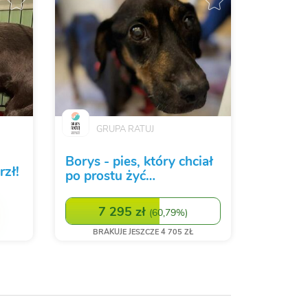
GRUPA RATUJ
Borys - pies, który chciał
rzł!
po prostu żyć…
7 295 zł
(
60,79%
)
BRAKUJE JESZCZE 4 705 ZŁ