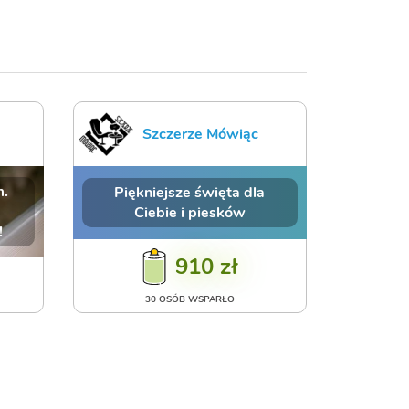
Szczerze Mówiąc
m.
Piękniejsze święta dla
Ciebie i piesków
!
910 zł
30 OSÓB WSPARŁO