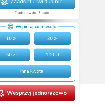
Zaadoptuj wirtualnie
Zaadoptowało 13 osób
Wspieraj co miesiąc
10 zł
20 zł
50 zł
100 zł
Inna kwota
Wesprzyj jednorazowo