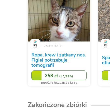
GRUPA RATUJ
Ropa, krew i zatkany nos.
Spa
Figiel potrzebuje
ofi
tomografii
358 zł
(
17,89%
)
BRAKUJE JESZCZE 1 642 ZŁ
Zakończone zbiórki