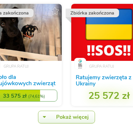
a zakończona
Zbiórka zakończona
GRUPA RATUJ
GRUPA RATUJ
pło dla
Ratujemy zwierzęta z
ujówkowych zwierząt
Ukrainy
25 572 zł
33 575 zł
(
74,61%
)
Pokaż więcej