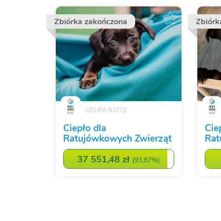
Zbiórka zakończona
Zbiórk
GRUPA RATUJ
Ciepło dla
Cie
Ratujówkowych Zwierząt
Rat
37 551,48 zł
(
93,87%
)