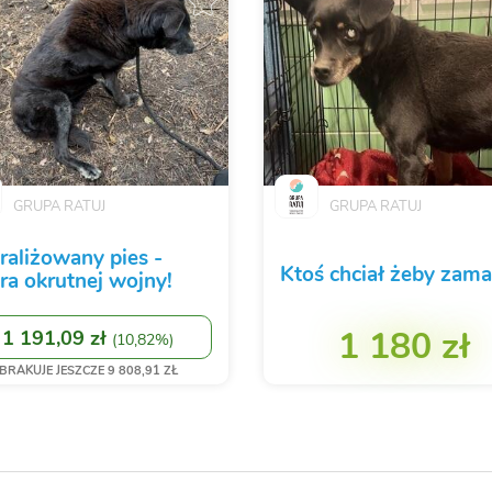
GRUPA RATUJ
GRUPA RATUJ
raliżowany pies -
Ktoś chciał żeby zama
ara okrutnej wojny!
1 180 zł
1 191,09 zł
(
10,82%
)
BRAKUJE JESZCZE 9 808,91 ZŁ