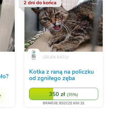
2 dni
do końca
GRUPA RATUJ
Kotka z raną na policzku
ało?
od zgniłego zęba
ł
350 zł
(
35%
)
BRAKUJE JESZCZE 650 ZŁ