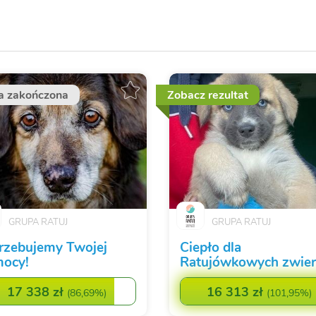
a zakończona
Zobacz rezultat
GRUPA RATUJ
GRUPA RATUJ
rzebujemy Twojej
Ciepło dla
ocy!
Ratujówkowych zwier
17 338 zł
16 313 zł
(
86,69%
)
(
101,95%
)