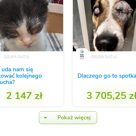
GRUPA RATUJ
GRUPA RATUJ
 uda nam się
tować kolejnego
Dlaczego go to spotk
ucha?
2 147 zł
3 705,25 z
Pokaż więcej