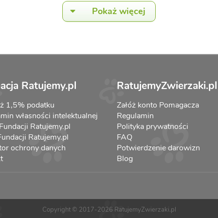
Pokaż więcej
acja Ratujemy.pl
RatujemyZwierzaki.pl
aż 1,5% podatku
Załóż konto Pomagacza
min własności intelektualnej
Regulamin
 Fundacji Ratujemy.pl
Polityka prywatności
 Fundacji Ratujemy.pl
FAQ
tor ochrony danych
Potwierdzenie darowizn
t
Blog
Copyright © 2017-2026 RatujemyZwierzaki.pl