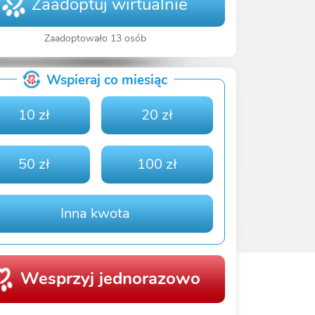
Zaadoptuj wirtualnie
Zaadoptowało 13 osób
Wspieraj co miesiąc
10 zł
20 zł
50 zł
100 zł
Inna kwota
Wesprzyj jednorazowo