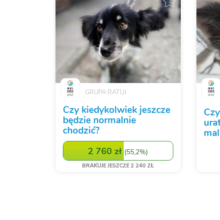
GRUPA RATUJ
Czy kiedykolwiek jeszcze
Czy
będzie normalnie
ura
chodzić?
mal
2 760 zł
(
55,2%
)
BRAKUJE JESZCZE 2 240 ZŁ