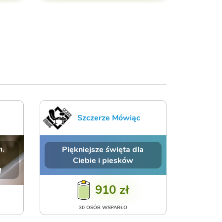
Szczerze Mówiąc
m.
Piękniejsze święta dla
Ciebie i piesków
!
910 zł
30 OSÓB WSPARŁO