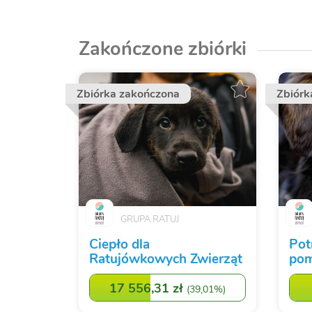
Zakończone zbiórki
Zbiórka zakończona
Zbiórk
GRUPA RATUJ
Ciepło dla
Pot
Ratujówkowych Zwierząt
pom
17 556,31 zł
(
39,01%
)