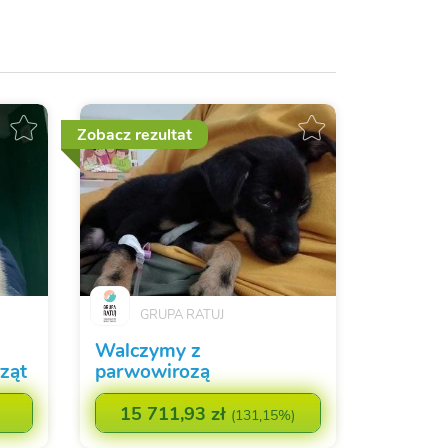
Zobacz rezultat
GRUPA RATUJ
Walczymy z
ząt
parwowirozą
15 711,93 zł
(
131,15%
)