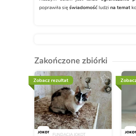
poprawiła się
świadomość
ludzi
na temat
k
Zakończone zbiórki
Zobacz rezultat
Zobacz
FUNDACJA JOKOT