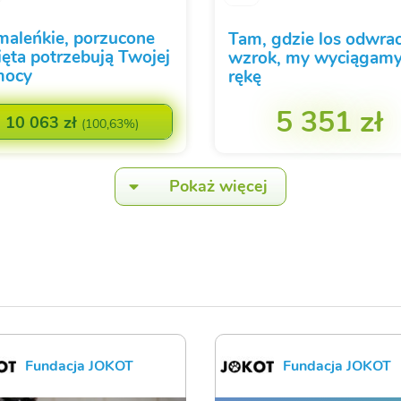
maleńkie, porzucone
Tam, gdzie los odwra
ięta potrzebują Twojej
wzrok, my wyciągam
mocy
rękę
5 351 zł
10 063 zł
(
100,63%
)
Pokaż więcej
Fundacja JOKOT
Fundacja JOKOT