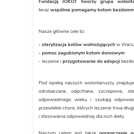
Fundację JOKOT tworzy grupa wolonta
teraz
wspólnie pomagamy kotom bezdom
Nasze główne cele to:
- sterylizacja kotów wolnożyjących
w Wars
- pomoc zagubionym kotom
domowym
- leczenie i
przygotowanie do adopcji
bezdo
Pod opieką naszych wolontariuszy znajduj
odrobaczane, odpchlane, szczepione, st
odpowiedniego wieku i szukają odpowied
przewlekle chore, których leczenie trwa dług
i stosowania odpowiedniej dla nich diety.
Naszym celem jest także
ograniczanie 