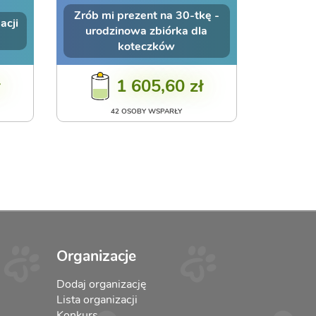
Zrób mi prezent na 30-tkę -
acji
urodzinowa zbiórka dla
koteczków
ł
1 605,60 zł
42 OSOBY WSPARŁY
Organizacje
Dodaj organizację
Lista organizacji
Konkurs