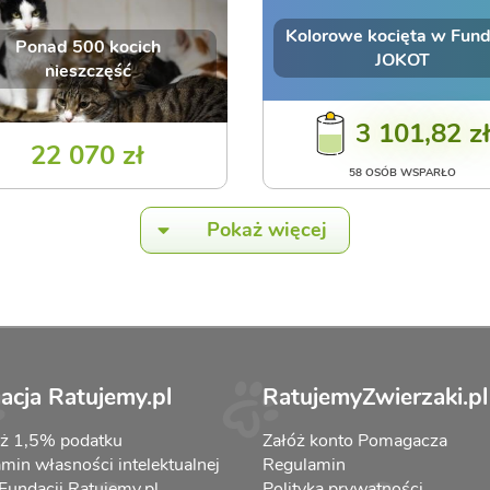
Kolorowe kocięta w Fund
Ponad 500 kocich
JOKOT
nieszczęść
3 101,82 z
22 070 zł
58 OSÓB WSPARŁO
Pokaż więcej
acja Ratujemy.pl
RatujemyZwierzaki.pl
aż 1,5% podatku
Załóż konto Pomagacza
min własności intelektualnej
Regulamin
 Fundacji Ratujemy.pl
Polityka prywatności