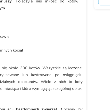
riuszy
. Połączyła nas miłość do kotów i
nym
.
zawie
mnych kociąt
e się około 300 kotów. Wszystkie są leczone,
erylizowane lub kastrowane po osiągnięciu
zialnych opiekunów. Wiele z nich to koty
ie miesiące i które wymagają szczególnej opieki
populacji bezdomnych zwierząt.
Chcemy, by