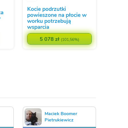
Kocie podrzutki
ca
powieszone na płocie w
y
worku potrzebują
wsparcia
5 078 zł
(
101,56%
)
Maciek Boomer
Pietrukiewicz