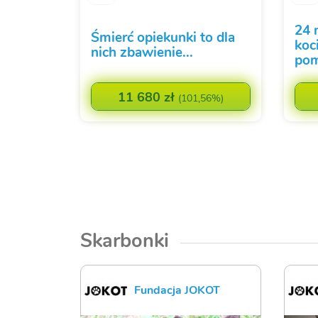
24 
Śmierć opiekunki to dla
koc
nich zbawienie...
po
11 680 zł
(
101,56%
)
Skarbonki
Fundacja JOKOT