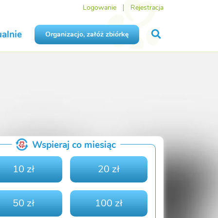
Logowanie
Rejestracja
alnie
Organizacjo, załóż zbiórkę
Wspieraj co miesiąc
10 zł
20 zł
50 zł
100 zł