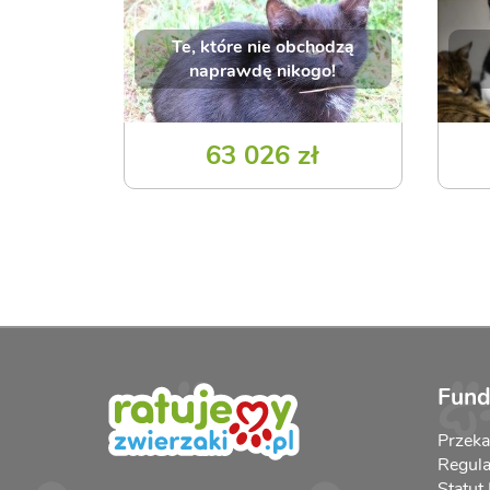
Te, które nie obchodzą
naprawdę nikogo!
63 026 zł
Fund
Przek
Regula
Statut