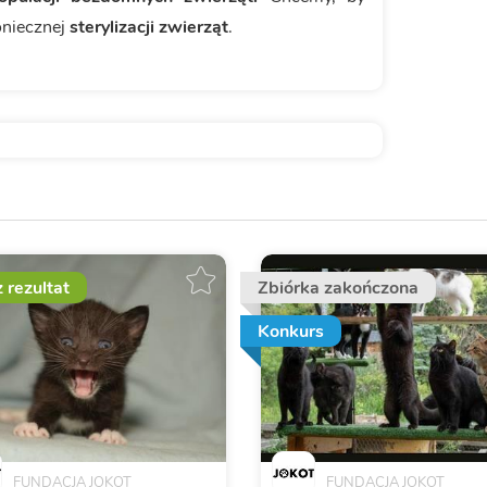
oniecznej
sterylizacji zwierząt
.
 rezultat
Zbiórka zakończona
Konkurs
FUNDACJA JOKOT
FUNDACJA JOKOT