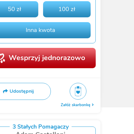
50 zł
100 zł
Inna kwota
Wesprzyj jednorazowo
Udostępnij
Załóż skarbonkę
3 Stałych Pomagaczy