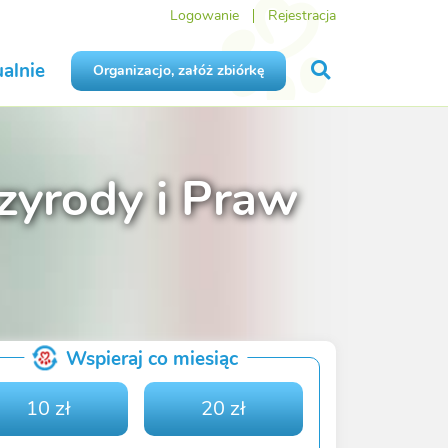
Logowanie
Rejestracja
alnie
Organizacjo, załóż zbiórkę
zyrody i Praw
Wspieraj co miesiąc
10 zł
20 zł