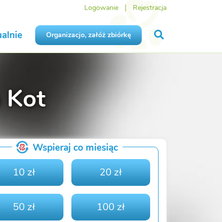
Logowanie
Rejestracja
alnie
Organizacjo, załóż zbiórkę
 Kot
Wspieraj co miesiąc
10 zł
20 zł
50 zł
100 zł