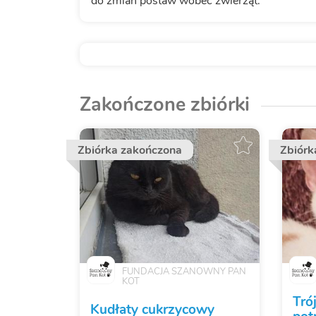
do zmian postaw wobec zwierząt.
Zakończone zbiórki
Zbiórka zakończona
Zbiórk
FUNDACJA SZANOWNY PAN
KOT
Tró
Kudłaty cukrzycowy