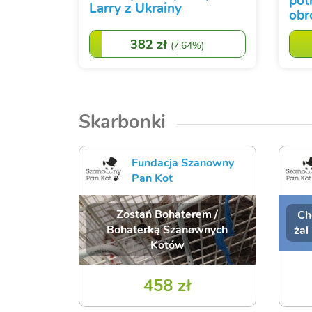
pot
Larry z Ukrainy
obr
382 zł
(
7,64%
)
Skarbonki
Fundacja Szanowny
Pan Kot
Zostań Bohaterem /
Ch
Bohaterką Szanownych
żal
Kotów
458 zł