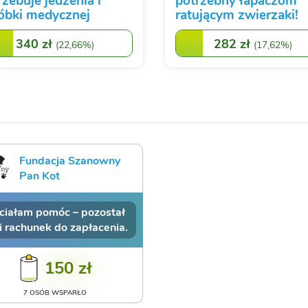
rzebuje jedzenia i
potrzebny łapaczom
óbki medycznej
ratującym zwierzaki!
340 zł
282 zł
(
22,66%
)
(
17,62%
)
Fundacja Szanowny
Pan Kot
ciałam pomóc – pozostał
 i rachunek do zapłacenia.
150 zł
7 OSÓB WSPARŁO