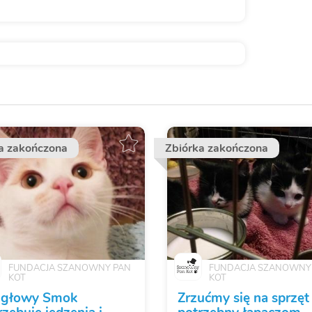
a zakończona
Zbiórka zakończona
FUNDACJA SZANOWNY PAN
FUNDACJA SZANOWNY
KOT
KOT
jgłowy Smok
Zrzućmy się na sprzęt