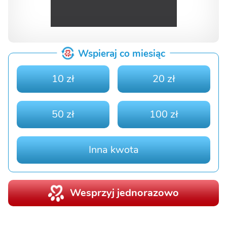
Wspieraj co miesiąc
10 zł
20 zł
50 zł
100 zł
Inna kwota
Wesprzyj jednorazowo