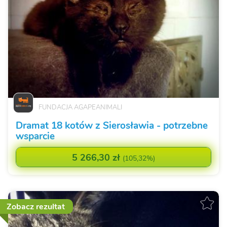
FUNDACJA AGAPEANIMALI
Dramat 18 kotów z Sierosławia - potrzebne
wsparcie
5 266,30 zł
(
105,32%
)
Zobacz rezultat