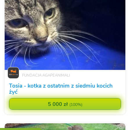
FUNDACJA AGAPEANIMALI
Tosia - kotka z ostatnim z siedmiu kocich
żyć
5 000 zł
(
100%
)