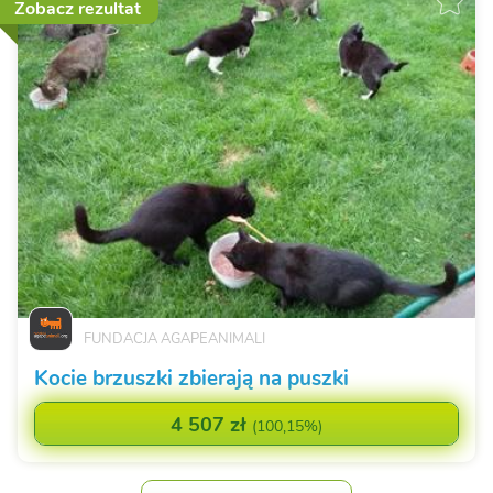
Zobacz rezultat
FUNDACJA AGAPEANIMALI
Kocie brzuszki zbierają na puszki
4 507 zł
(
100,15%
)