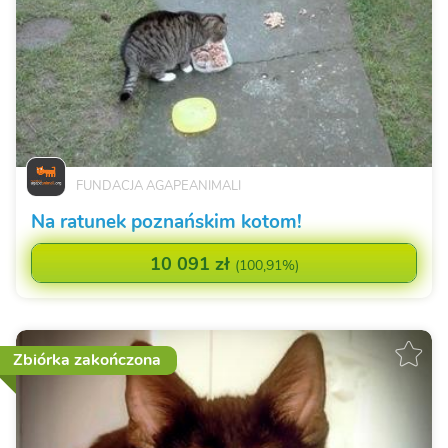
FUNDACJA AGAPEANIMALI
Na ratunek poznańskim kotom!
10 091 zł
(
100,91%
)
Zbiórka zakończona