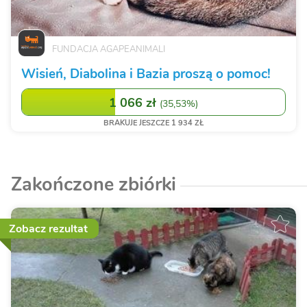
FUNDACJA AGAPEANIMALI
Wisień, Diabolina i Bazia proszą o pomoc!
1 066 zł
(
35,53%
)
BRAKUJE JESZCZE 1 934 ZŁ
Zakończone zbiórki
Zobacz rezultat