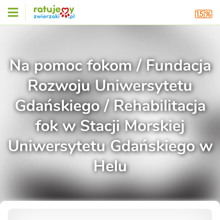
Na pomoc fokom / Fundacja
Rozwoju Uniwersytetu
Gdańskiego / Rehabilitacja
fok w Stacji Morskiej
Uniwersytetu Gdańskiego w
Helu