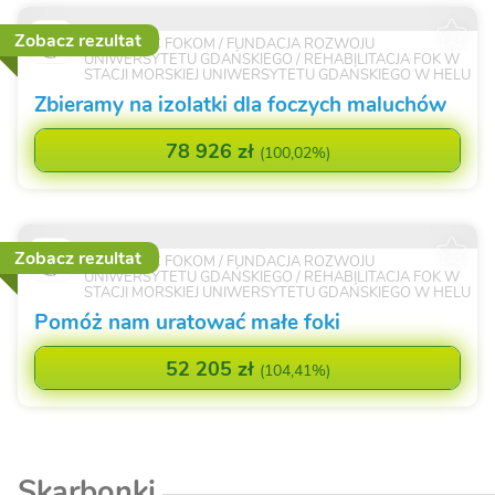
Zobacz rezultat
NA POMOC FOKOM / FUNDACJA ROZWOJU
UNIWERSYTETU GDAŃSKIEGO / REHABILITACJA FOK W
STACJI MORSKIEJ UNIWERSYTETU GDAŃSKIEGO W HELU
Zbieramy na izolatki dla foczych maluchów
78 926 zł
(
100,02%
)
Zobacz rezultat
NA POMOC FOKOM / FUNDACJA ROZWOJU
UNIWERSYTETU GDAŃSKIEGO / REHABILITACJA FOK W
STACJI MORSKIEJ UNIWERSYTETU GDAŃSKIEGO W HELU
Pomóż nam uratować małe foki
52 205 zł
(
104,41%
)
Skarbonki