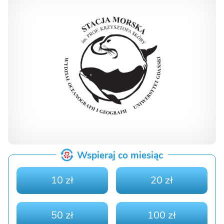
Wspieraj co miesiąc
10 zł
20 zł
50 zł
100 zł