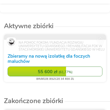
Aktywne zbiórki
NA POMOC FOKOM / FUNDACJA ROZWOJU
UNIWERSYTETU GDAŃSKIEGO / REHABILITACJA FOK W
STACJI MORSKIEJ UNIWERSYTETU GDAŃSKIEGO W HELU
Zbieramy na nową izolatkę dla foczych
maluchów
55 600 zł
(
61,77%
)
BRAKUJE JESZCZE 34 400 ZŁ
Zakończone zbiórki