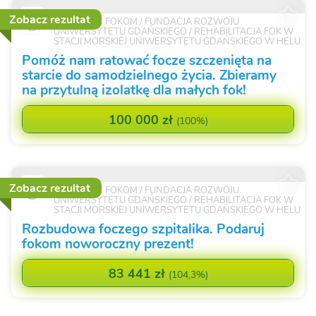
Zobacz rezultat
NA POMOC FOKOM / FUNDACJA ROZWOJU
UNIWERSYTETU GDAŃSKIEGO / REHABILITACJA FOK W
STACJI MORSKIEJ UNIWERSYTETU GDAŃSKIEGO W HELU
Pomóż nam ratować focze szczenięta na
starcie do samodzielnego życia. Zbieramy
na przytulną izolatkę dla małych fok!
100 000 zł
(
100%
)
Zobacz rezultat
NA POMOC FOKOM / FUNDACJA ROZWOJU
UNIWERSYTETU GDAŃSKIEGO / REHABILITACJA FOK W
STACJI MORSKIEJ UNIWERSYTETU GDAŃSKIEGO W HELU
Rozbudowa foczego szpitalika. Podaruj
fokom noworoczny prezent!
83 441 zł
(
104,3%
)