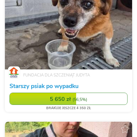
FUNDACJA DLA SZCZENIĄT JUDYTA
Starszy psiak po wypadku
5 650 zł
(
56,5%
)
BRAKUJE JESZCZE 4 350 ZŁ