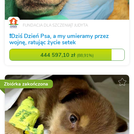
FUNDACJA DLA SZCZENIĄT JUDYTA
❗️Dziś Dzień Psa, a my umieramy przez
wojnę, ratując życie setek
444 597,10 zł
(
88,91%
)
Zbiórka zakończona