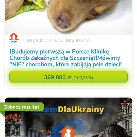
FUNDACJA DLA SZCZENIĄT JUDYTA
❗️Budujemy pierwszą w Polsce Klinikę
Chorób Zakaźnych dla Szczeniąt❗️Mówimy
"NIE" chorobom, które zabijają psie dzieci!
369 880 zł
(
100,23%
)
Zobacz rezultat