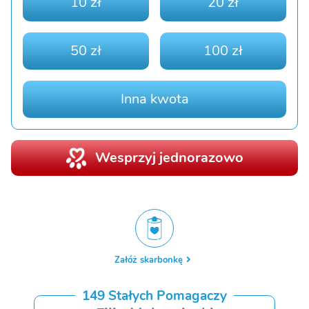
10 zł
20 zł
50 zł
100 zł
Inna kwota
Wesprzyj jednorazowo
Załóż skarbonkę
149 Stałych Pomagaczy