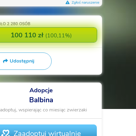
Zgłoś naruszenie
RŁO
2 280 OSÓB
100 110 zł
(
100,11%
)
Udostępnij
Adopcje
Balbina
adoptuj, wspierając co miesiąc zwierzaki
Zaadoptuj wirtualnie