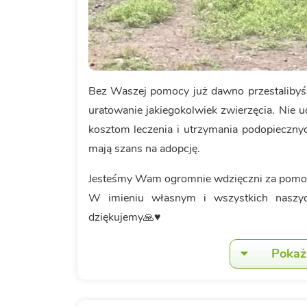
Bez Waszej pomocy już dawno przestalibyśm
uratowanie jakiegokolwiek zwierzęcia. Nie
kosztom leczenia i utrzymania podopiecznyc
mają szans na adopcję.
Jesteśmy Wam ogromnie wdzięczni za pomoc 
W imieniu własnym i wszystkich naszy
dziękujemy🙏♥️
Pokaż 