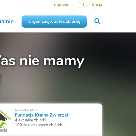
Logowanie
Rejestracja
alnie
Organizacjo, załóż zbiórkę
 Was nie mamy
!
ORGANIZATOR
Fundacja Kraina Zwierząt
4
aktualne zbiórki
100
zakończonych zbiórek