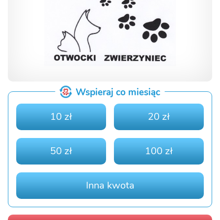
Wspieraj co miesiąc
10 zł
20 zł
50 zł
100 zł
Inna kwota