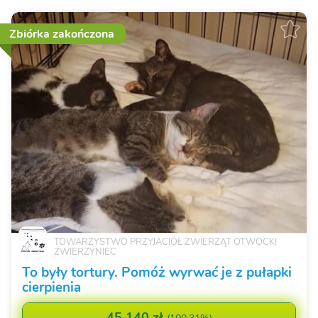
Zbiórka zakończona
TOWARZYSTWO PRZYJACIÓŁ ZWIERZĄT OTWOCKI
ZWIERZYNIEC
To były tortury. Pomóż wyrwać je z pułapki
cierpienia
45 140 zł