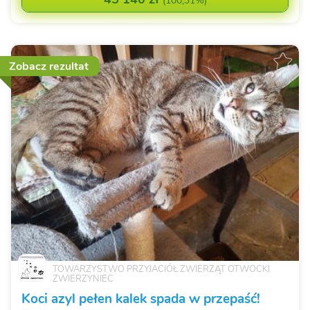
(
100,31%
)
Zobacz rezultat
TOWARZYSTWO PRZYJACIÓŁ ZWIERZĄT OTWOCKI
ZWIERZYNIEC
Koci azyl pełen kalek spada w przepaść!