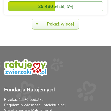
29 480 zł
(
49,13%
)
Pokaż więcej
Fundacja Ratujemy.pl
Przekaż 1,5% podatku
Regulamin własności intelektualnej
Statut Fundacji Ratujemy.pl