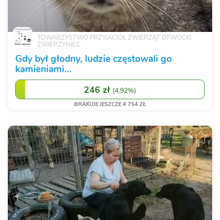
TOWARZYSTWO PRZYJACIÓŁ ZWIERZĄT OTWOCKI
ZWIERZYNIEC
Gdy był głodny, ludzie częstowali go
kamieniami...
246 zł
(
4,92%
)
BRAKUJE JESZCZE 4 754 ZŁ