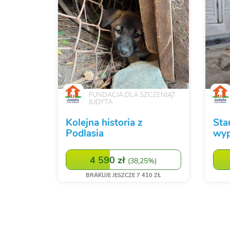
FUNDACJA DLA SZCZENIĄT
JUDYTA
Kolejna historia z
Sta
Podlasia
wy
4 590 zł
(
38,25%
)
BRAKUJE JESZCZE 7 410 ZŁ