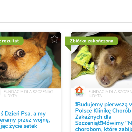
 rezultat
Zbiórka zakończona
FUNDACJA DLA SZCZENIĄT
FUNDACJA DLA SZCZEN
JUDYTA
JUDYTA
❗️Budujemy pierwszą 
Polsce Klinikę Chorób
ziś Dzień Psa, a my
Zakaźnych dla
eramy przez wojnę,
Szczeniąt❗️Mówimy "N
ując życie setek
chorobom, które zabij