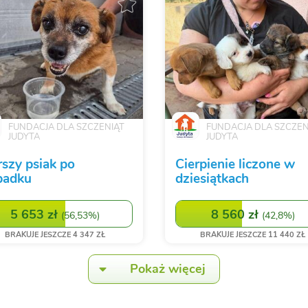
FUNDACJA DLA SZCZENIĄT
FUNDACJA DLA SZCZEN
JUDYTA
JUDYTA
rszy psiak po
Cierpienie liczone w
padku
dziesiątkach
5 653 zł
8 560 zł
(
56,53%
)
(
42,8%
)
BRAKUJE JESZCZE 4 347 ZŁ
BRAKUJE JESZCZE 11 440 ZŁ
Pokaż więcej