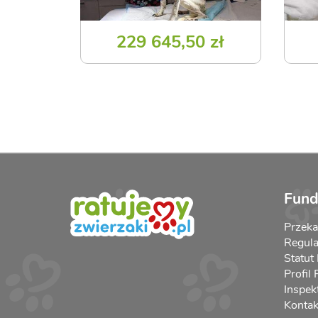
229 645,50 zł
Fund
Przek
Regula
Statut
Profil
Inspek
Kontak