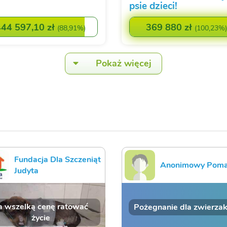
psie dzieci!
444 597,10 zł
369 880 zł
(
88,91%
)
(
100,23%
)
Pokaż więcej
Fundacja Dla Szczeniąt
Anonimowy Pom
Judyta
a wszelką cenę ratować
Pożegnanie dla zwierza
życie