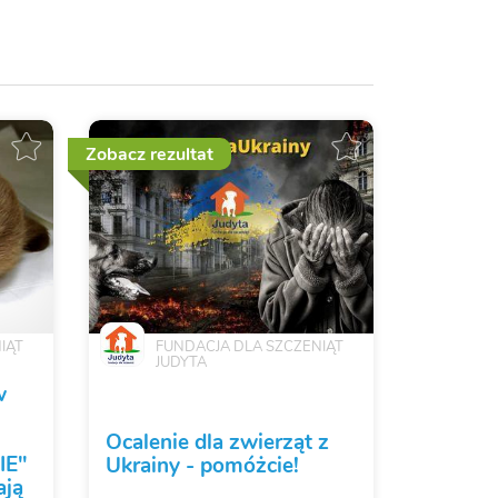
Zobacz rezultat
IĄT
FUNDACJA DLA SZCZENIĄT
JUDYTA
w
Ocalenie dla zwierząt z
IE"
Ukrainy - pomóżcie!
ają