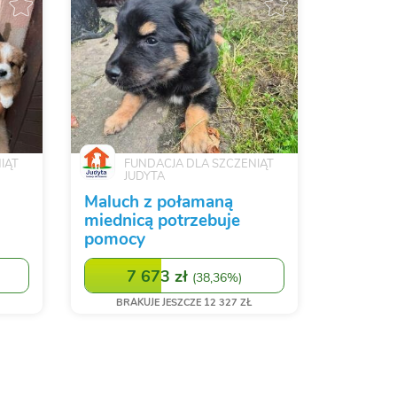
IĄT
FUNDACJA DLA SZCZENIĄT
JUDYTA
Maluch z połamaną
miednicą potrzebuje
pomocy
7 673 zł
(
38,36%
)
BRAKUJE JESZCZE 12 327 ZŁ