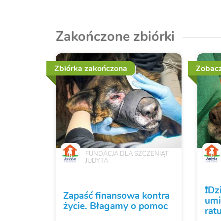
Zakończone zbiórki
Zbiórka zakończona
Zobacz
FUNDACJA DLA SZCZENIĄT
JUDYTA
❗️D
Zapaść finansowa kontra
umi
życie. Błagamy o pomoc
rat