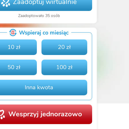
Zaadoptuj wirtualnie
Zaadoptowało 35 osób
Wspieraj co miesiąc
10 zł
20 zł
50 zł
100 zł
Inna kwota
Wesprzyj jednorazowo