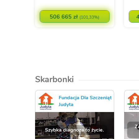
506 665 zł
(
101,33%
)
Skarbonki
Fundacja Dla Szczeniąt
Judyta
Z
Szybka diagnoza to życie.