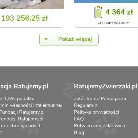
4 364 zł
193 256,25 zł
74 OSOBY WSPARŁY
Pokaż więcej
acja Ratujemy.pl
RatujemyZwierzaki.pl
aż 1,5% podatku
Załóż konto Pomagacza
min własności intelektualnej
Regulamin
 Fundacji Ratujemy.pl
Polityka prywatności
 Fundacji Ratujemy.pl
FAQ
tor ochrony danych
Potwierdzenie darowizn
t
Blog