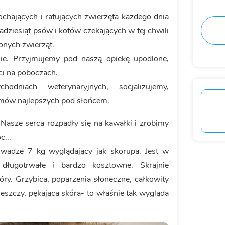
ochających i ratujących zwierzęta każdego dnia
kadziesiąt psów i kotów czekających w tej chwili
onych zwierząt.
nie. Przyjmujemy pod naszą opiekę upodlone,
ci na poboczach.
dniach weterynaryjnych, socjalizujemy,
mów najlepszych pod słońcem.
. Nasze serca rozpadły się na kawałki i zrobimy
...
 o wadze 7 kg wyglądający jak skorupa. Jest w
 długotrwałe i bardzo kosztowne. Skrajnie
ry. Grzybica, poparzenia słoneczne, całkowity
kleszczy, pękająca skóra- to właśnie tak wygląda