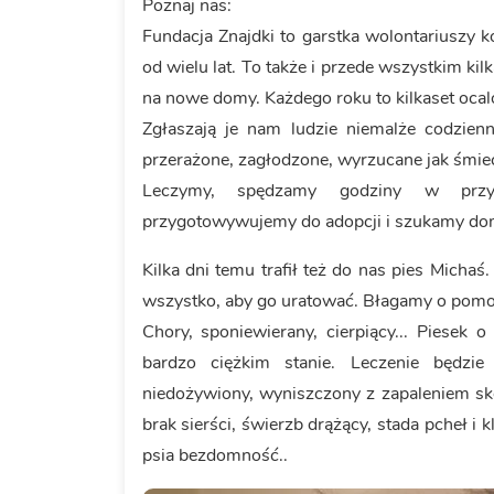
Poznaj nas:
Fundacja Znajdki to garstka wolontariuszy k
od wielu lat. To także i przede wszystkim kil
na nowe domy. Każdego roku to kilkaset ocal
Zgłaszają je nam ludzie niemalże codzien
przerażone, zagłodzone, wyrzucane jak śmie
Leczymy, spędzamy godziny w przycho
przygotowywujemy do adopcji i szukamy do
Kilka dni temu trafił też do nas pies Michaś
wszystko, aby go uratować. Błagamy o pomoc
Chory, sponiewierany, cierpiący... Piesek
bardzo ciężkim stanie. Leczenie będzie
niedożywiony, wyniszczony z zapaleniem skó
brak sierści, świerzb drążący, stada pcheł i 
psia bezdomność..