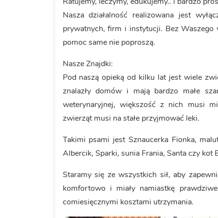
Ratujemy, leczymy, edukujemy.. i bardzo pro
Nasza działalność realizowana jest wyłą
prywatnych, firm i instytucji. Bez Waszego
pomoc same nie poproszą.
Nasze Znajdki:
Pod naszą opieką od kilku lat jest wiele zw
znalazły domów i mają bardzo małe szan
weterynaryjnej, większość z nich musi m
zwierząt musi na stałe przyjmować leki.
Takimi psami jest Sznaucerka Fionka, malu
Albercik, Sparki, sunia Frania, Santa czy kot 
Staramy się ze wszystkich sił, aby zapewni
komfortowo i miały namiastkę prawdziwe
comiesięcznymi kosztami utrzymania.