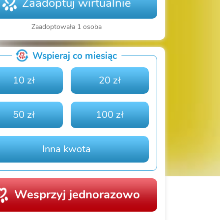
Zaadoptuj wirtualnie
Zaadoptowała 1 osoba
Wspieraj co miesiąc
10 zł
20 zł
50 zł
100 zł
Inna kwota
Wesprzyj jednorazowo