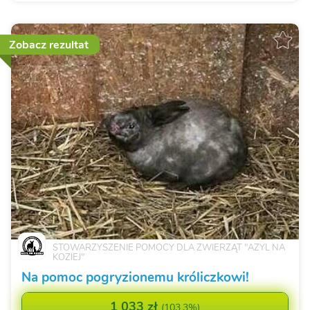
Zobacz rezultat
STOWARZYSZENIE POMOCY DLA ZWIERZĄT "AZYL NA
KOZIEJ"
Na pomoc pogryzionemu króliczkowi!
1 033 zł
(
103,3%
)