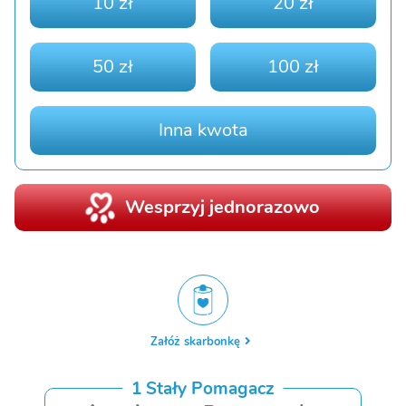
10 zł
20 zł
50 zł
100 zł
Inna kwota
Wesprzyj jednorazowo
Załóż skarbonkę
1 Stały Pomagacz