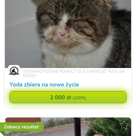
STOWARZYSZENIE POMOCY DLA ZWIERZĄT "AZYL NA
KOZIEJ"
Yoda zbiera na nowe życie
2 000 zł
(
100%
)
Zobacz rezultat