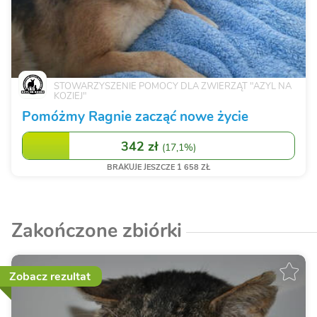
STOWARZYSZENIE POMOCY DLA ZWIERZĄT "AZYL NA
KOZIEJ"
Pomóżmy Ragnie zacząć nowe życie
342 zł
(
17,1%
)
BRAKUJE JESZCZE 1 658 ZŁ
Zakończone zbiórki
Zobacz rezultat