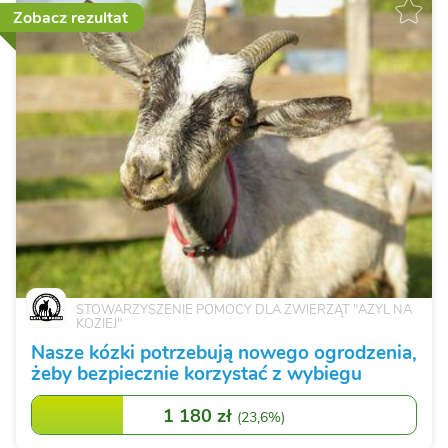
Zobacz rezultat
STOWARZYSZENIE POMOCY DLA ZWIERZĄT "AZYL NA
KOZIEJ"
Nasze kózki potrzebują nowego ogrodzenia,
żeby bezpiecznie korzystać z wybiegu
1 180 zł
(
23,6%
)