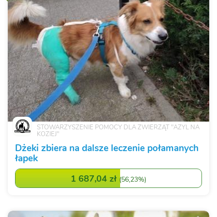
STOWARZYSZENIE POMOCY DLA ZWIERZĄT "AZYL NA
KOZIEJ"
Dżeki zbiera na dalsze leczenie połamanych
łapek
1 687,04 zł
(
56,23%
)