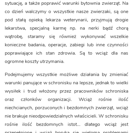
sytuację, a także poprawić warunki bytownia zwierząt. Na
co dzień walczymy o wszystkie nasze zwierzaki, są one
pod stałą opieką lekarza weterynarii, przyjmują drogie
lekarstwa, specjalną karmę np. na nerki bądź chorą
wątrobę, staramy się również wykonywać wszelkie
konieczne badania, operacje, zabiegi lub inne czynności
poprawiające ich stan zdrowia. Są to wciąż dla nas
ogromne koszty utrzymania.
Podejmujemy wszystkie możliwe działania by zmieniać
warunki panujące w schronisku na lepsze, jednak to wielki
wysiłek i trud włożony przez pracowników schroniska
oraz członków organizacji. Wciąż rośnie ilość
niechcianych, porzuconych i bezdomnych zwierząt, wciąż
nie brakuje nieodpowiedzialnych właścicieli. W schronisku
rośnie ilość bezdomnych istot... dlatego wciąż jest
przepełnione i wciąż boryka się wieloma problemami