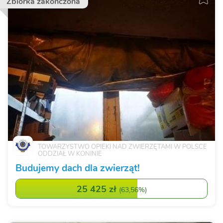
Zbiórka zakończona
TOWARZYSTWO OPIEKI NAD ZWIERZĘTAMI W POLSCE
ODDZIAŁ W KONINIE
Budujemy dach dla zwierząt!
25 425 zł
(
63,56%
)