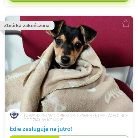
Zbiórka zakończona
TOWARZYSTWO OPIEKI NAD ZWIERZĘTAMI W POLSCE
ODDZIAŁ W KONINIE
Edie zasługuje na jutro!