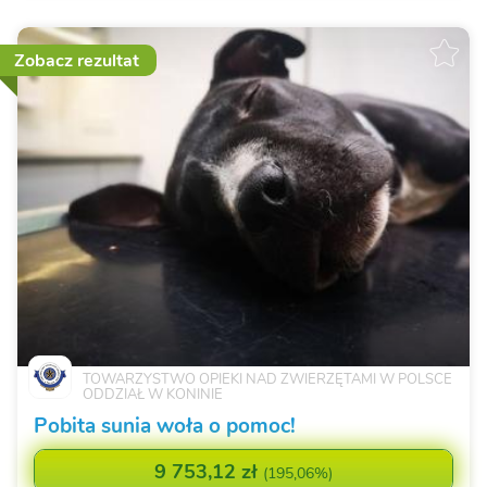
Zobacz rezultat
TOWARZYSTWO OPIEKI NAD ZWIERZĘTAMI W POLSCE
ODDZIAŁ W KONINIE
Pobita sunia woła o pomoc!
9 753,12 zł
(
195,06%
)