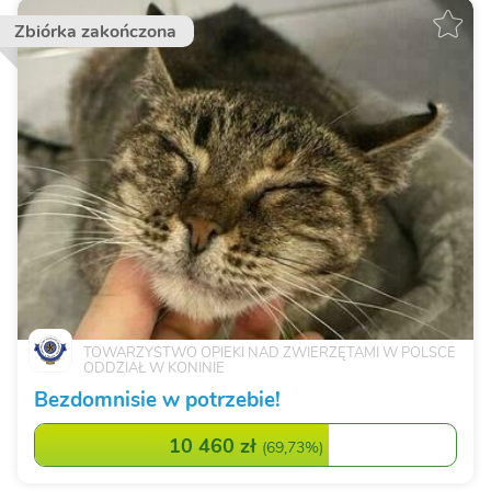
Zbiórka zakończona
TOWARZYSTWO OPIEKI NAD ZWIERZĘTAMI W POLSCE
ODDZIAŁ W KONINIE
Bezdomnisie w potrzebie!
10 460 zł
(
69,73%
)