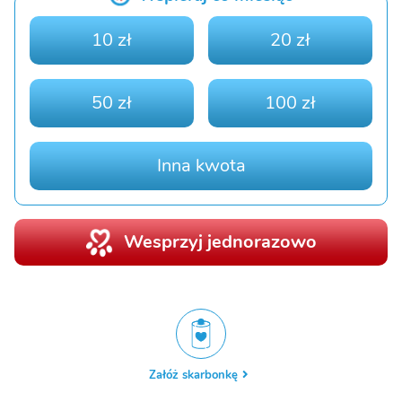
10 zł
20 zł
50 zł
100 zł
Inna kwota
Wesprzyj jednorazowo
Załóż skarbonkę